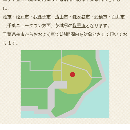
に、
柏市
・
松戸市
・
我孫子市
・
流山市
・
鎌ヶ谷市
・
船橋市
・
白井市
（千葉ニュータウン方面）茨城県の
取手市
となります。
千葉県柏市からおおよそ車で1時間圏内を対象とさせて頂いてお
ります。