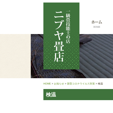
HOME
>
お知らせ
>
新型コロナウイルス対策
>
検温
検温