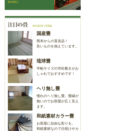
国産畳
熊本からの直送品！
良いものを揃えています。
琉球畳
半帖サイズの市松敷きがお
しゃれでおすすめです！
ヘリ無し畳
憧れのヘリ無し畳。畳縁が
無いのでお部屋が広く見え
ます。
和紙素材カラー畳
お部屋に自由な彩りを。
和紙素材なので日焼けやカ