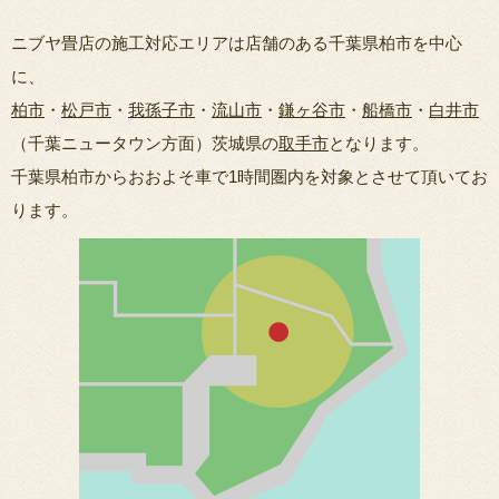
ニブヤ畳店の施工対応エリアは店舗のある千葉県柏市を中心
に、
柏市
・
松戸市
・
我孫子市
・
流山市
・
鎌ヶ谷市
・
船橋市
・
白井市
（千葉ニュータウン方面）茨城県の
取手市
となります。
千葉県柏市からおおよそ車で1時間圏内を対象とさせて頂いてお
ります。