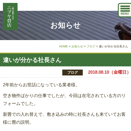
MENU
お知らせ
HOME
>
お知らせ
>
ブログ
>
違いが分かる社長さん
違いが分かる社長さん
2018.08.10（金曜日）
ブログ
2年前からお世話になっている業者様。
空き物件ばかりの仕事でしたが、今回は在宅されている方のリ
フォームでした。
新畳での入れ替えで、敷き込みの時に社長さんも来ていてお客
様に畳の説明。