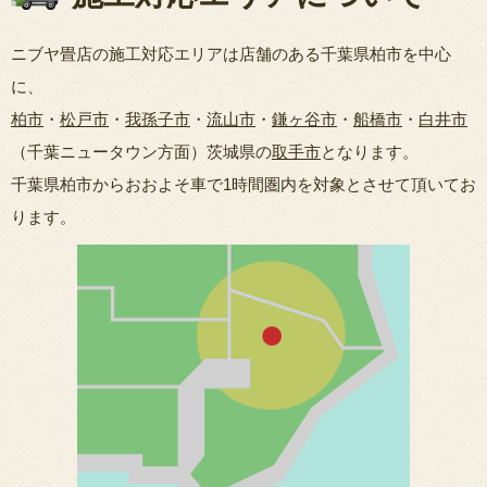
ニブヤ畳店の施工対応エリアは店舗のある千葉県柏市を中心
に、
柏市
・
松戸市
・
我孫子市
・
流山市
・
鎌ヶ谷市
・
船橋市
・
白井市
（千葉ニュータウン方面）茨城県の
取手市
となります。
千葉県柏市からおおよそ車で1時間圏内を対象とさせて頂いてお
ります。