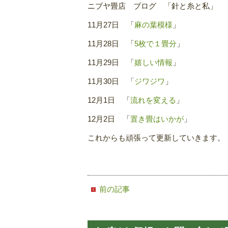
ニブヤ畳店 ブログ 「針と糸と私」
11月27日 「
麻の葉模様
」
11月28日 「
5枚で１畳分
」
11月29日 「
嬉しい情報
」
11月30日 「
ジワジワ
」
12月1日 「
流れを変える
」
12月2日 「
置き畳はいかが
」
これからも頑張って更新していきます。
前の記事