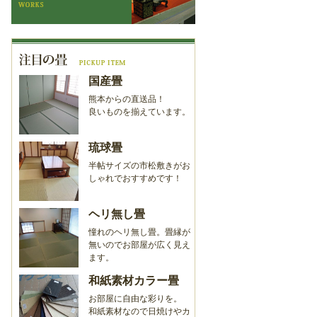
国産畳
熊本からの直送品！
良いものを揃えています。
琉球畳
半帖サイズの市松敷きがお
しゃれでおすすめです！
ヘリ無し畳
憧れのヘリ無し畳。畳縁が
無いのでお部屋が広く見え
ます。
和紙素材カラー畳
お部屋に自由な彩りを。
和紙素材なので日焼けやカ