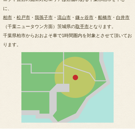
に、
柏市
・
松戸市
・
我孫子市
・
流山市
・
鎌ヶ谷市
・
船橋市
・
白井市
（千葉ニュータウン方面）茨城県の
取手市
となります。
千葉県柏市からおおよそ車で1時間圏内を対象とさせて頂いてお
ります。