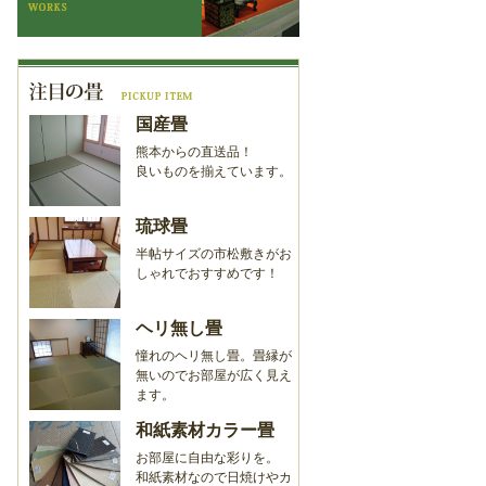
国産畳
熊本からの直送品！
良いものを揃えています。
琉球畳
半帖サイズの市松敷きがお
しゃれでおすすめです！
ヘリ無し畳
憧れのヘリ無し畳。畳縁が
無いのでお部屋が広く見え
ます。
和紙素材カラー畳
お部屋に自由な彩りを。
和紙素材なので日焼けやカ