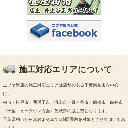
施工対応エリアについて
ニブヤ畳店の施工対応エリアは店舗のある千葉県柏市を中心
に、
柏市
・
松戸市
・
我孫子市
・
流山市
・
鎌ヶ谷市
・
船橋市
・
白井市
（千葉ニュータウン方面）茨城県の
取手市
となります。
千葉県柏市からおおよそ車で1時間圏内を対象とさせて頂いてお
ります。