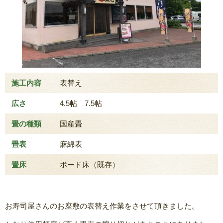
施工内容
表替え
広さ
4.5帖 7.5帖
畳の種類
国産畳
畳表
麻綿表
畳床
ボード床（既存）
お寿司屋さんのお座敷の表替え作業をさせて頂きました。