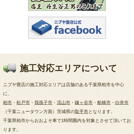
施工対応エリアについて
ニブヤ畳店の施工対応エリアは店舗のある千葉県柏市を中心
に、
柏市
・
松戸市
・
我孫子市
・
流山市
・
鎌ヶ谷市
・
船橋市
・
白井市
（千葉ニュータウン方面）茨城県の
取手市
となります。
千葉県柏市からおおよそ車で1時間圏内を対象とさせて頂いてお
ります。