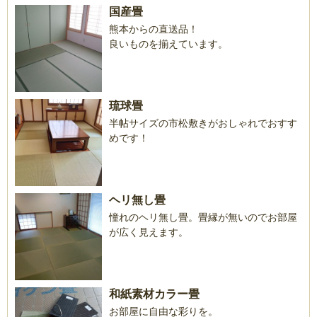
国産畳
熊本からの直送品！
良いものを揃えています。
琉球畳
半帖サイズの市松敷きがおしゃれでおすす
めです！
ヘリ無し畳
憧れのヘリ無し畳。畳縁が無いのでお部屋
が広く見えます。
和紙素材カラー畳
お部屋に自由な彩りを。