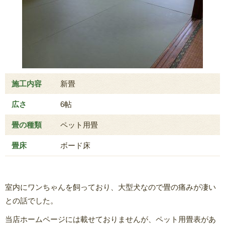
施工内容
新畳
広さ
6帖
畳の種類
ペット用畳
畳床
ボード床
室内にワンちゃんを飼っており、大型犬なので畳の痛みが凄い
との話でした。
当店ホームページには載せておりませんが、ペット用畳表があ