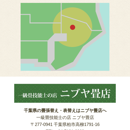
千葉県の畳張替え・表替えはニブヤ畳店へ
一級畳技能士の店 ニブヤ畳店
〒277-0941 千葉県柏市高柳1791-16